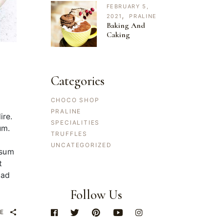
FEBRUARY 5,
2021
PRALINE
Baking And
Caking
Categories
CHOCO SHOP
PRALINE
ire.
SPECIALITIES
um.
TRUFFLES
UNCATEGORIZED
ssum
t
 ad
Follow Us
E