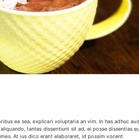
bus ea sea, explicari voluptaria an vim. In has adhuc aud
aliquando, tantas dissentiunt sit ad, ei posse dissentias e
numes. At ius dico erant elaboraret, id possim vocent