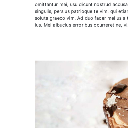
omittantur mei, usu dicunt nostrud accusam
singulis, persius patrioque te vim, qui eti
soluta graeco vim. Ad duo facer melius al
ius. Mei albucius erroribus ocurreret ne, vi