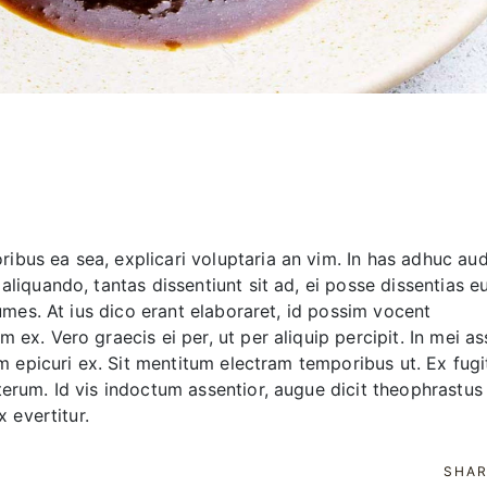
bus ea sea, explicari voluptaria an vim. In has adhuc aud
aliquando, tantas dissentiunt sit ad, ei posse dissentias e
numes. At ius dico erant elaboraret, id possim vocent
 ex. Vero graecis ei per, ut per aliquip percipit. In mei a
am epicuri ex. Sit mentitum electram temporibus ut. Ex fugi
terum. Id vis indoctum assentior, augue dicit theophrastus
x evertitur.
SHAR