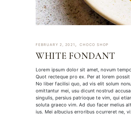
FEBRUARY 2, 2021
CHOCO SHOP
WHITE FONDANT
Lorem ipsum dolor sit amet, novum tempori
Quot recteque pro ex. Per at lorem possit 
No liber facilisi quo, ad vis elit solum no
omittantur mei, usu dicunt nostrud accusam
singulis, persius patrioque te vim, qui eti
soluta graeco vim. Ad duo facer melius al
ius. Mei albucius erroribus ocurreret ne, vi