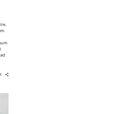
ire.
um.
ssum
t
 ad
E