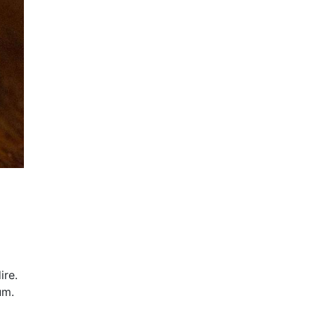
ire.
um.