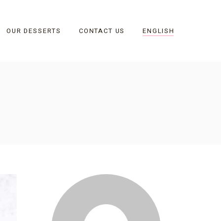
OUR DESSERTS
CONTACT US
ENGLISH
Dessert Categories
Bars
Chocolate Cakes
Cheesecakes
Decadent Pleasures
Single Servings
Vegan Desserts
Gluten Free