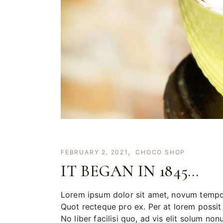
FEBRUARY 2, 2021
CHOCO SHOP
IT BEGAN IN 1845…
Lorem ipsum dolor sit amet, novum tempori
Quot recteque pro ex. Per at lorem possit 
No liber facilisi quo, ad vis elit solum no