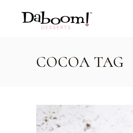
Skip
to
the
content
COCOA TAG