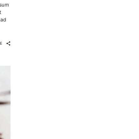
ssum
t
 ad
E