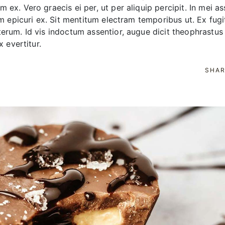
 ex. Vero graecis ei per, ut per aliquip percipit. In mei a
am epicuri ex. Sit mentitum electram temporibus ut. Ex fugi
terum. Id vis indoctum assentior, augue dicit theophrastus
x evertitur.
SHAR