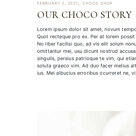
FEBRUARY 2, 2021
CHOCO SHOP
OUR CHOCO STORY
Lorem ipsum dolor sit amet, novum tempori
Quot recteque pro ex. Per at lorem possit 
No liber facilisi quo, ad vis elit solum no
omittantur mei, usu dicunt nostrud accusam
singulis, persius patrioque te vim, qui eti
soluta graeco vim. Ad duo facer melius al
ius. Mei albucius erroribus ocurreret ne, vi