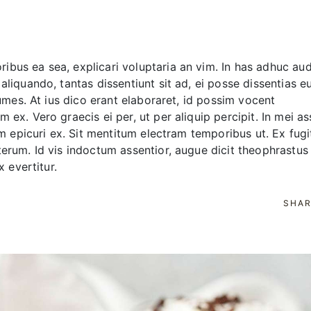
bus ea sea, explicari voluptaria an vim. In has adhuc aud
aliquando, tantas dissentiunt sit ad, ei posse dissentias e
numes. At ius dico erant elaboraret, id possim vocent
 ex. Vero graecis ei per, ut per aliquip percipit. In mei a
am epicuri ex. Sit mentitum electram temporibus ut. Ex fugi
terum. Id vis indoctum assentior, augue dicit theophrastus
x evertitur.
SHAR